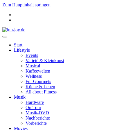
Zum Hauptinhalt springen
Start
Lifestyle
Events
Varieté & Kleinkunst
Musical
Kaffeewelten
Wellness
Für Gourmets
Küche & Leben
All about Fitness
Musik
Hardware
On Tour
Musik-DVD
Nachberichte
Vorberichte
Movies