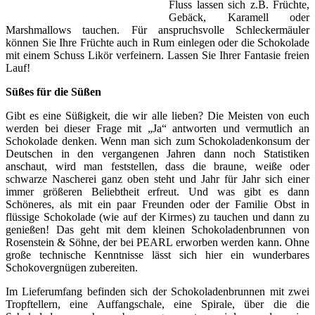
Fluss lassen sich z.B. Früchte,
Gebäck, Karamell oder
Marshmallows tauchen. Für anspruchsvolle Schleckermäuler
können Sie Ihre Früchte auch in Rum einlegen oder die Schokolade
mit einem Schuss Likör verfeinern. Lassen Sie Ihrer Fantasie freien
Lauf!
Süßes für die Süßen
Gibt es eine Süßigkeit, die wir alle lieben? Die Meisten von euch
werden bei dieser Frage mit „Ja“ antworten und vermutlich an
Schokolade denken. Wenn man sich zum Schokoladenkonsum der
Deutschen in den vergangenen Jahren dann noch Statistiken
anschaut, wird man feststellen, dass die braune, weiße oder
schwarze Nascherei ganz oben steht und Jahr für Jahr sich einer
immer größeren Beliebtheit erfreut. Und was gibt es dann
Schöneres, als mit ein paar Freunden oder der Familie Obst in
flüssige Schokolade (wie auf der Kirmes) zu tauchen und dann zu
genießen! Das geht mit dem kleinen Schokoladenbrunnen von
Rosenstein & Söhne, der bei PEARL erworben werden kann. Ohne
große technische Kenntnisse lässt sich hier ein wunderbares
Schokovergnügen zubereiten.
Im Lieferumfang befinden sich der Schokoladenbrunnen mit zwei
Tropftellern, eine Auffangschale, eine Spirale, über die die