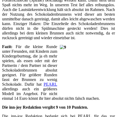
Förderschnecke (Spirale) beschädigt werden kann. Dann steht dem
Spaß nichts mehr im Weg. In unserem Test lief alles reibungslos.
Auch die Lautstärkeentwicklung hält sich absolut im Rahmen. Nach
der Nutzung des Schokoladenbrunnens wird dieser am besten
unmittelbar danach gereinigt, damit alles leicht abgewaschen werden
kann. Einziger Haken: Die Einzelteile des Schokoladenbrunnens
dürfen nicht in die Spülmaschine gesteckt werden! Dies ist
allerdings bei dem kleinen Brunnen auch nicht notwendig, da er
ruckzuck gereinigt und wieder einsetzbar ist.
Fazit:
Für die kleine Runde
unter Freunden, mit Kindern zum
Kindergeburtstag, die ja eh mehr
spielen, als essen oder mit der
Partnerin / dem Partner ist dieser
Schokoladenbrunnen absolut
geeignet. Für größere Runden
fasst der Brunnen zu wenig
Schokolade. Dafür hat
PEARL
allerdings auch ein größeres
Modell im Angebot. Für nicht
einmal 14 Euro könnt ihr hier absolut nichts falsch machen.
Die inn-joy Redaktion vergibt 9 von 10 Punkten.
Die inn-joy Redaktion bedankt sich bei PEARL für das zur