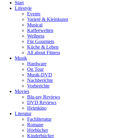
Start
Lifestyle
Events
Varieté & Kleinkunst
Musical
Kaffeewelten
Wellness
Für Gourmets
Küche & Leben
All about Fitness
Musik
Hardware
On Tour
Musik-DVD
Nachberichte
Vorberichte
Movies
Blu-ray Reviews
DVD Reviews
Heimkino
Literatur
Fachliteratur
Romane
Hörbücher
Kinderbücher