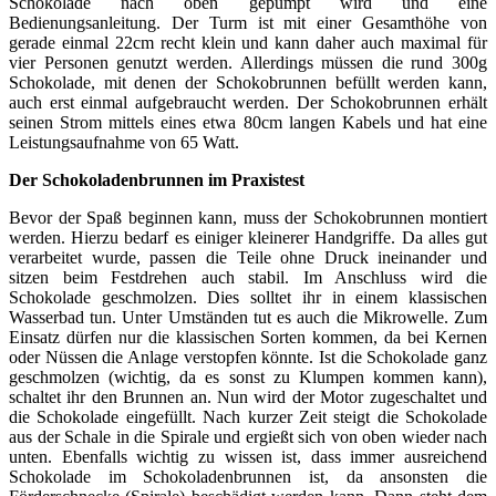
Schokolade nach oben gepumpt wird und eine
Bedienungsanleitung. Der Turm ist mit einer Gesamthöhe von
gerade einmal 22cm recht klein und kann daher auch maximal für
vier Personen genutzt werden. Allerdings müssen die rund 300g
Schokolade, mit denen der Schokobrunnen befüllt werden kann,
auch erst einmal aufgebraucht werden. Der Schokobrunnen erhält
seinen Strom mittels eines etwa 80cm langen Kabels und hat eine
Leistungsaufnahme von 65 Watt.
Der Schokoladenbrunnen im Praxistest
Bevor der Spaß beginnen kann, muss der Schokobrunnen montiert
werden. Hierzu bedarf es einiger kleinerer Handgriffe. Da alles gut
verarbeitet wurde, passen die Teile ohne Druck ineinander und
sitzen beim Festdrehen auch stabil. Im Anschluss wird die
Schokolade geschmolzen. Dies solltet ihr in einem klassischen
Wasserbad tun. Unter Umständen tut es auch die Mikrowelle. Zum
Einsatz dürfen nur die klassischen Sorten kommen, da bei Kernen
oder Nüssen die Anlage verstopfen könnte. Ist die Schokolade ganz
geschmolzen (wichtig, da es sonst zu Klumpen kommen kann),
schaltet ihr den Brunnen an. Nun wird der Motor zugeschaltet und
die Schokolade eingefüllt. Nach kurzer Zeit steigt die Schokolade
aus der Schale in die Spirale und ergießt sich von oben wieder nach
unten. Ebenfalls wichtig zu wissen ist, dass immer ausreichend
Schokolade im Schokoladenbrunnen ist, da ansonsten die