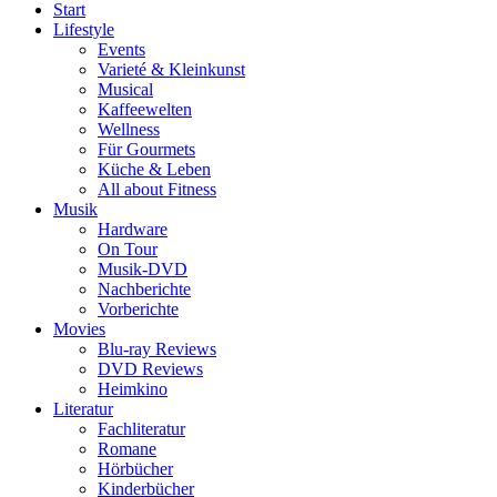
Start
Lifestyle
Events
Varieté & Kleinkunst
Musical
Kaffeewelten
Wellness
Für Gourmets
Küche & Leben
All about Fitness
Musik
Hardware
On Tour
Musik-DVD
Nachberichte
Vorberichte
Movies
Blu-ray Reviews
DVD Reviews
Heimkino
Literatur
Fachliteratur
Romane
Hörbücher
Kinderbücher