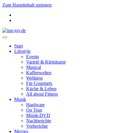
Zum Hauptinhalt springen
Start
Lifestyle
Events
Varieté & Kleinkunst
Musical
Kaffeewelten
Wellness
Für Gourmets
Küche & Leben
All about Fitness
Musik
Hardware
On Tour
Musik-DVD
Nachberichte
Vorberichte
Movies