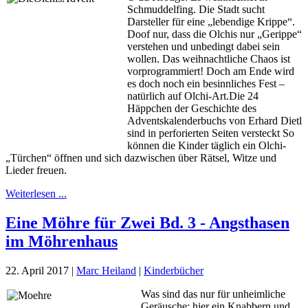
Schmuddelfing. Die Stadt sucht
Darsteller für eine „lebendige Krippe“.
Doof nur, dass die Olchis nur „Gerippe“
verstehen und unbedingt dabei sein
wollen. Das weihnachtliche Chaos ist
vorprogrammiert! Doch am Ende wird
es doch noch ein besinnliches Fest –
natürlich auf Olchi-Art.Die 24
Häppchen der Geschichte des
Adventskalenderbuchs von Erhard Dietl
sind in perforierten Seiten versteckt So
können die Kinder täglich ein Olchi-
„Türchen“ öffnen und sich dazwischen über Rätsel, Witze und
Lieder freuen.
Weiterlesen ...
Eine Möhre für Zwei Bd. 3 - Angsthasen
im Möhrenhaus
22. April 2017
|
Marc Heiland
|
Kinderbücher
Was sind das nur für unheimliche
Geräusche: hier ein Knabbern und