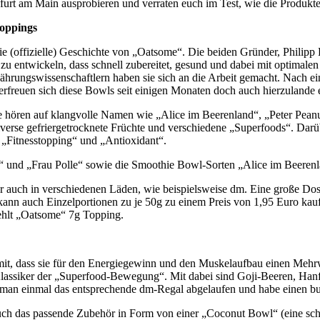
urt am Main ausprobieren und verraten euch im Test, wie die Produkt
Toppings
e (offizielle) Geschichte von „Oatsome“. Die beiden Gründer, Philipp 
u entwickeln, dass schnell zubereitet, gesund und dabei mit optimalen 
hrungswissenschaftlern haben sie sich an die Arbeit gemacht. Nach e
rfreuen sich diese Bowls seit einigen Monaten doch auch hierzulande e
e hören auf klangvolle Namen wie „Alice im Beerenland“, „Peter Peanu
iverse gefriergetrocknete Früchte und verschiedene „Superfoods“. Dar
„Fitnesstopping“ und „Antioxidant“.
 und „Frau Polle“ sowie die Smoothie Bowl-Sorten „Alice im Beerenl
r auch in verschiedenen Läden, wie beispielsweise dm. Eine große Dos
r kann auch Einzelportionen zu je 50g zu einem Preis von 1,95 Euro k
ehlt „Oatsome“ 7g Topping.
damit, dass sie für den Energiegewinn und den Muskelaufbau einen Mehr
e“ Klassiker der „Superfood-Bewegung“. Mit dabei sind Goji-Beeren, 
ei man einmal das entsprechende dm-Regal abgelaufen und habe einen b
auch das passende Zubehör in Form von einer „Coconut Bowl“ (eine sch