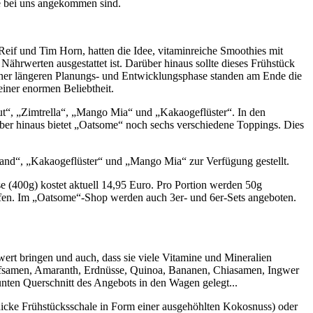
e bei uns angekommen sind.
Reif und Tim Horn, hatten die Idee, vitaminreiche Smoothies mit
Nährwerten ausgestattet ist. Darüber hinaus sollte dieses Frühstück
iner längeren Planungs- und Entwicklungsphase standen am Ende die
iner enormen Beliebtheit.
t“, „Zimtrella“, „Mango Mia“ und „Kakaogeflüster“. In den
über hinaus bietet „Oatsome“ noch sechs verschiedene Toppings. Dies
and“, „Kakaogeflüster“ und „Mango Mia“ zur Verfügung gestellt.
e (400g) kostet aktuell 14,95 Euro. Pro Portion werden 50g
aufen. Im „Oatsome“-Shop werden auch 3er- und 6er-Sets angeboten.
wert bringen und auch, dass sie viele Vitamine und Mineralien
Hanfsamen, Amaranth, Erdnüsse, Quinoa, Bananen, Chiasamen, Ingwer
unten Querschnitt des Angebots in den Wagen gelegt...
icke Frühstücksschale in Form einer ausgehöhlten Kokosnuss) oder