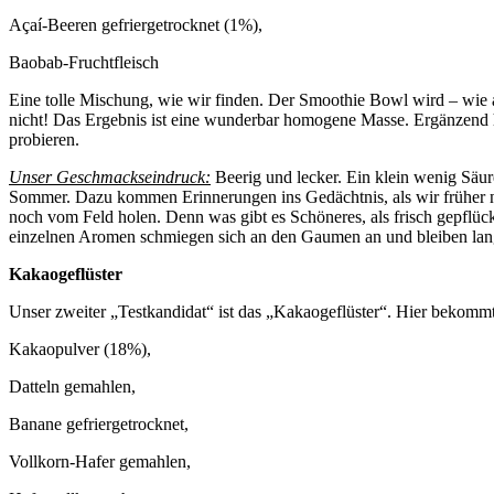
Açaí-Beeren gefriergetrocknet (1%),
Baobab-Fruchtfleisch
Eine tolle Mischung, wie wir finden. Der Smoothie Bowl wird – wie a
nicht! Das Ergebnis ist eine wunderbar homogene Masse. Ergänzend h
probieren.
Unser Geschmackseindruck:
Beerig und lecker. Ein klein wenig Säur
Sommer. Dazu kommen Erinnerungen ins Gedächtnis, als wir früher no
noch vom Feld holen. Denn was gibt es Schöneres, als frisch gepfl
einzelnen Aromen schmiegen sich an den Gaumen an und bleiben la
Kakaogeflüster
Unser zweiter „Testkandidat“ ist das „Kakaogeflüster“. Hier bekommt
Kakaopulver (18%),
Datteln gemahlen,
Banane gefriergetrocknet,
Vollkorn-Hafer gemahlen,