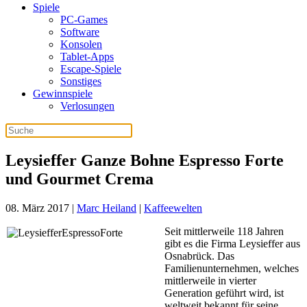
Spiele
PC-Games
Software
Konsolen
Tablet-Apps
Escape-Spiele
Sonstiges
Gewinnspiele
Verlosungen
Leysieffer Ganze Bohne Espresso Forte
und Gourmet Crema
08. März 2017
|
Marc Heiland
|
Kaffeewelten
Seit mittlerweile 118 Jahren
gibt es die Firma Leysieffer aus
Osnabrück. Das
Familienunternehmen, welches
mittlerweile in vierter
Generation geführt wird, ist
weltweit bekannt für seine