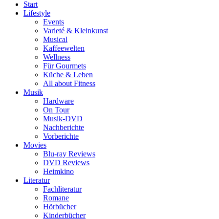
Start
Lifestyle
Events
Varieté & Kleinkunst
Musical
Kaffeewelten
Wellness
Für Gourmets
Küche & Leben
All about Fitness
Musik
Hardware
On Tour
Musik-DVD
Nachberichte
Vorberichte
Movies
Blu-ray Reviews
DVD Reviews
Heimkino
Literatur
Fachliteratur
Romane
Hörbücher
Kinderbücher