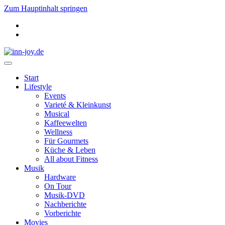
Zum Hauptinhalt springen
Start
Lifestyle
Events
Varieté & Kleinkunst
Musical
Kaffeewelten
Wellness
Für Gourmets
Küche & Leben
All about Fitness
Musik
Hardware
On Tour
Musik-DVD
Nachberichte
Vorberichte
Movies