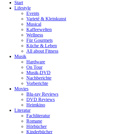
Start
Lifestyle
Events
Varieté & Kleinkunst
Musical
Kaffeewelten
Wellness
Für Gourmets
Küche & Leben
All about Fitness
Musik
Hardware
On Tour
Musik-DVD
Nachberichte
Vorberichte
Movies
Blu-ray Reviews
DVD Reviews
Heimkino
Literatur
Fachliteratur
Romane
Hörbücher
Kinderbücher