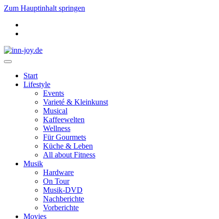
Zum Hauptinhalt springen
Start
Lifestyle
Events
Varieté & Kleinkunst
Musical
Kaffeewelten
Wellness
Für Gourmets
Küche & Leben
All about Fitness
Musik
Hardware
On Tour
Musik-DVD
Nachberichte
Vorberichte
Movies