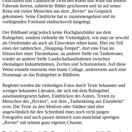
Ortschaften und Landstriche zwischen Rhein und Ruhr mit seinem
Fahrrade bereist, zahlreiche Bilder geschossen und ist auf seiner
Reise mit vielen Menschen aus dem „Revier“ ins Gespräch
gekommen. Seine Eindrücke hat er zusammengefasst und im
vorliegenden Fotoband eindrucksvoll dargelegt.
Der Bildband zeigt jedoch keine Hochglanzbilder aus dem
Ruhrgebiet, sondern vielmehr die Vielseitigkeit, wie man sie sowohl
als Ortsfremder als auch als Einwohner sehen kann. Hier ein Teil
eines der zahlreichen „Shopping-Tempel“, dort eine Frau im
Häusschen einer Theaterkasse, an anderer Stelle ein Taubenvater,
wieder an anderer Stelle Landschaftsaufnahmen zwischen
ehemaligen Industrietürmen, Zechen und Schornsteinen. Auf diese
Weise entsteht einerseits eine bunte Collage, andererseits auch eine
Hommage an das Ruhrgebiet in Bildform.
Begleitet werden die vielseitigen Fotos durch Texte bekannter und
weniger bekannter Literaten, die sich mit dem Ruhrgebiet
auseinandergesetzt haben, Eindrücken des Autors, Texten zu
Menschen des „Reviers“, wie dem „Taubenkönig aus Eisenheim“
uvm. Die Texte zu den Motiven oder Städten sind eher
ungewöhnlich für den Schreibstil eines noch recht jungen
Fotografen und auch passen dennoch zum manchmal sperrigen
„Revier“ mit seinem ganz eigenen Charme.