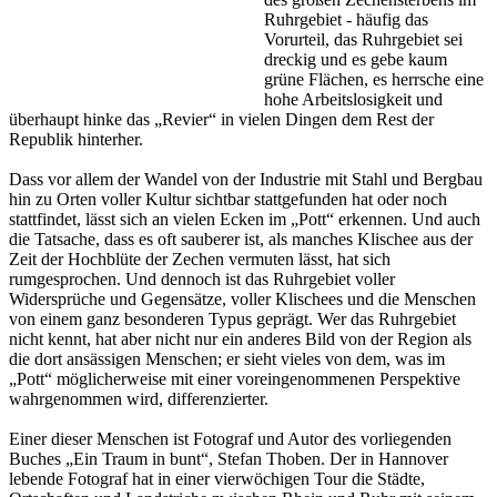
Ruhrgebiet - häufig das
Vorurteil, das Ruhrgebiet sei
dreckig und es gebe kaum
grüne Flächen, es herrsche eine
hohe Arbeitslosigkeit und
überhaupt hinke das „Revier“ in vielen Dingen dem Rest der
Republik hinterher.
Dass vor allem der Wandel von der Industrie mit Stahl und Bergbau
hin zu Orten voller Kultur sichtbar stattgefunden hat oder noch
stattfindet, lässt sich an vielen Ecken im „Pott“ erkennen. Und auch
die Tatsache, dass es oft sauberer ist, als manches Klischee aus der
Zeit der Hochblüte der Zechen vermuten lässt, hat sich
rumgesprochen. Und dennoch ist das Ruhrgebiet voller
Widersprüche und Gegensätze, voller Klischees und die Menschen
von einem ganz besonderen Typus geprägt. Wer das Ruhrgebiet
nicht kennt, hat aber nicht nur ein anderes Bild von der Region als
die dort ansässigen Menschen; er sieht vieles von dem, was im
„Pott“ möglicherweise mit einer voreingenommenen Perspektive
wahrgenommen wird, differenzierter.
Einer dieser Menschen ist Fotograf und Autor des vorliegenden
Buches „Ein Traum in bunt“, Stefan Thoben. Der in Hannover
lebende Fotograf hat in einer vierwöchigen Tour die Städte,