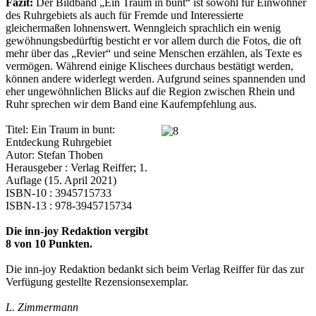
Fazit:
Der Bildband „Ein Traum in bunt“ ist sowohl für Einwohner
des Ruhrgebiets als auch für Fremde und Interessierte
gleichermaßen lohnenswert. Wenngleich sprachlich ein wenig
gewöhnungsbedürftig besticht er vor allem durch die Fotos, die oft
mehr über das „Revier“ und seine Menschen erzählen, als Texte es
vermögen. Während einige Klischees durchaus bestätigt werden,
können andere widerlegt werden. Aufgrund seines spannenden und
eher ungewöhnlichen Blicks auf die Region zwischen Rhein und
Ruhr sprechen wir dem Band eine Kaufempfehlung aus.
Titel: Ein Traum in bunt:
Entdeckung Ruhrgebiet
Autor: Stefan Thoben
Herausgeber : Verlag Reiffer; 1.
Auflage (15. April 2021)
ISBN-10 : 3945715733
ISBN-13 : 978-3945715734
Die inn-joy Redaktion vergibt
8 von 10 Punkten.
Die inn-joy Redaktion bedankt sich beim Verlag Reiffer für das zur
Verfügung gestellte Rezensionsexemplar.
L. Zimmermann