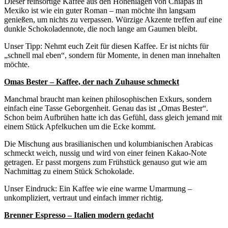
Dieser reinsortige Kaffee aus den Höhenlagen von Chiapas in
Mexiko ist wie ein guter Roman – man möchte ihn langsam
genießen, um nichts zu verpassen. Würzige Akzente treffen auf eine
dunkle Schokoladennote, die noch lange am Gaumen bleibt.
Unser Tipp: Nehmt euch Zeit für diesen Kaffee. Er ist nichts für
„schnell mal eben“, sondern für Momente, in denen man innehalten
möchte.
Omas Bester – Kaffee, der nach Zuhause schmeckt
Manchmal braucht man keinen philosophischen Exkurs, sondern
einfach eine Tasse Geborgenheit. Genau das ist „Omas Bester“.
Schon beim Aufbrühen hatte ich das Gefühl, dass gleich jemand mit
einem Stück Apfelkuchen um die Ecke kommt.
Die Mischung aus brasilianischen und kolumbianischen Arabicas
schmeckt weich, nussig und wird von einer feinen Kakao-Note
getragen. Er passt morgens zum Frühstück genauso gut wie am
Nachmittag zu einem Stück Schokolade.
Unser Eindruck: Ein Kaffee wie eine warme Umarmung –
unkompliziert, vertraut und einfach immer richtig.
Brenner Espresso – Italien modern gedacht