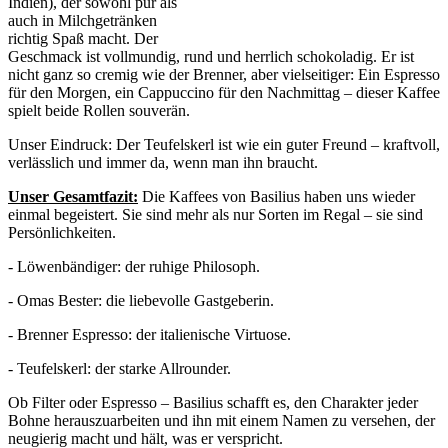
Indien), der sowohl pur als
auch in Milchgetränken
richtig Spaß macht. Der
Geschmack ist vollmundig, rund und herrlich schokoladig. Er ist
nicht ganz so cremig wie der Brenner, aber vielseitiger: Ein Espresso
für den Morgen, ein Cappuccino für den Nachmittag – dieser Kaffee
spielt beide Rollen souverän.
Unser Eindruck: Der Teufelskerl ist wie ein guter Freund – kraftvoll,
verlässlich und immer da, wenn man ihn braucht.
Unser Gesamtfazit:
Die Kaffees von Basilius haben uns wieder
einmal begeistert. Sie sind mehr als nur Sorten im Regal – sie sind
Persönlichkeiten.
- Löwenbändiger: der ruhige Philosoph.
- Omas Bester: die liebevolle Gastgeberin.
- Brenner Espresso: der italienische Virtuose.
- Teufelskerl: der starke Allrounder.
Ob Filter oder Espresso – Basilius schafft es, den Charakter jeder
Bohne herauszuarbeiten und ihn mit einem Namen zu versehen, der
neugierig macht und hält, was er verspricht.