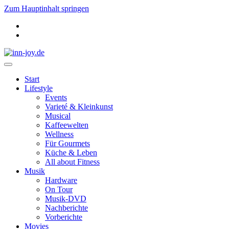
Zum Hauptinhalt springen
Start
Lifestyle
Events
Varieté & Kleinkunst
Musical
Kaffeewelten
Wellness
Für Gourmets
Küche & Leben
All about Fitness
Musik
Hardware
On Tour
Musik-DVD
Nachberichte
Vorberichte
Movies