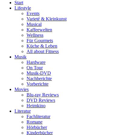
Start
Lifestyle
Events
Varieté & Kleinkunst
Musical
Kaffeewelten
Wellness
Für Gourmets
Küche & Leben
All about Fitness
Musik
Hardware
On Tour
Musik-DVD
Nachberichte
Vorberichte
Movies
Blu-ray Reviews
DVD Reviews
Heimkino
Literatur
Fachliteratur
Romane
Hörbücher
Kinderbücher