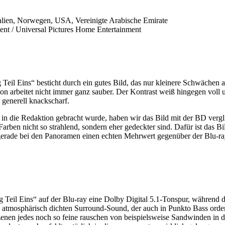
talien, Norwegen, USA, Vereinigte Arabische Emirate
nt / Universal Pictures Home Entertainment
il Eins“ besticht durch ein gutes Bild, das nur kleinere Schwächen a
sion arbeitet nicht immer ganz sauber. Der Kontrast weiß hingegen vol
 generell knackscharf.
n die Redaktion gebracht wurde, haben wir das Bild mit der BD vergl
 Farben nicht so strahlend, sondern eher gedeckter sind. Dafür ist das B
rade bei den Panoramen einen echten Mehrwert gegenüber der Blu-ray. 
 Teil Eins“ auf der Blu-ray eine Dolby Digital 5.1-Tonspur, während d
 atmosphärisch dichten Surround-Sound, der auch in Punkto Bass ordent
 Szenen jedes noch so feine rauschen von beispielsweise Sandwinden in