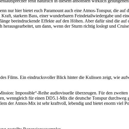
nlautsprecher fehlt natürlich in diesem ansonsten wirklich gelungene
nn nur hier bietet euch Paramount auch eine Atmos-Tonspur, die auf de
viel Kraft, starkem Bass, einer wunderbaren Feindetailwiedergabe und e
flänge beeindruckende Effekte auf den Höhen. Aber dafür sind die auf
erausgearbeitet, um dann, wenn der Sturm richtig loslegt und Cruise un
es Films. Ein eindrucksvoller Blick hinter die Kulissen zeigt, wie auf
ission: Impossible“-Reihe audiovisuelle überzeugen. Für den zweiten
hen, wenngleich für einen DD5.1-Mix die deutsche Tonspur durchweg
em der Atmos-Mix ist sehr kraftvoll, lebendig und bietet enorm viel Pot