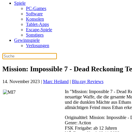
Spiele
PC-Games
Software
Konsolen
Tablet-Apps
Escape-Spiele
Sonstiges
Gewinnspiele
Verlosungen
Mission: Impossible 7 - Dead Reckoning Te
14. November 2023
|
Marc Heiland
|
Blu-ray Reviews
In "Mission: Impossible 7 - Dead Re
neuartige Waffe, die die gesamte Me
und die dunklen Mächte aus Ethans 
allmächtigen Feind muss Ethan erken
Originaltitel: Mission: Impossible 
Genre: Action
FSK Freigabe: ab 12 Jahren