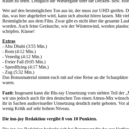
Raum zu orten. Lediglich die Wiedergabe über die Decken- bzw. Höhe
Wer auf den bestmöglichen Ton aus ist, der muss zur UHD greifen. De
das, was hier abgeliefert wird, kann sich absolut hören lassen. Mit 
Bestmögliche aus dem Film. Zwar gibt es nicht über die gesamte Lau
worden. Auch feine Geräusche, wie der Wüstenwind, werden plastisch h
schöpfen. Klasse!
Extras
- Abu Dhabi (3:55 Min.)
- Rom (4:12 Min.)
- Venedig (4:12 Min.)
- Freier Fall (9:05 Min.)
- Speedflying (4:17 Min.)
- Zug (5:32 Min.)
Das Bonusmaterial nimmt euch mit auf eine Reise an die Schauplätze d
waren.
Fazit:
Insgesamt kann die Blu-ray Umsetzung vom siebten Teil der „M
wir uns jedoch auch für den deutschen Ton einen Atmos-Mix wünsc
ihr in Sachen audiovisueller Umsetzung deutlich mehr geboten. Vor all
wenig Kritik auf sehr hohem Niveau.
Die inn-joy Redaktion vergibt 8 von 10 Punkten.