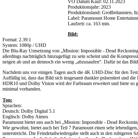
VÖ Datum Kauf: 02.11.2023
Produktionsjahr: 2023
Produktionsland: Großbritannien, I
Label: Paramount Home Entertainme
Laufzeit: ca. 163 min.
Bild:
Format: 2.39:1
System: 1080p / UHD
Die Blu-Ray Umsetzung von „Mission: Impossible - Dead Reckoning Te
allerdings nachträglich hinzugefügt zu sein scheint und die Kompres
neigen ab und an dennoch ein wenig „abzusaufen“. Dafür ist das Bild
Nachdem uns vor einigen Tagen auch die 4K UHD-Disc für den Test i
Auffällig ist, dass das Bild sich insgesamt dunkler präsentiert und die
HDR10 und Dolby Vision wird der Farbraum erweitert und biete so ge
minimal vorhanden.
Ton:
Sprachen:
Deutsch: Dolby Digital 5.1
Englisch: Dolby Atmos
Paramount bietet uns auch bei „Mission: Impossible - Dead Reckoning
Wie gewohnt, bietet auch bei Teil 7 Paramount einen sehr lebendigen,
unterstreicht. Die Feindetailwiedergabe stellt auch in den ruhigeren