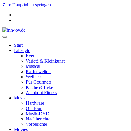
Zum Hauptinhalt springen
Start
Lifestyle
Events
Varieté & Kleinkunst
Musical
Kaffeewelten
Wellness
Für Gourmets
Küche & Leben
All about Fitness
Musik
Hardware
On Tour
Musik-DVD
Nachberichte
Vorberichte
Movies