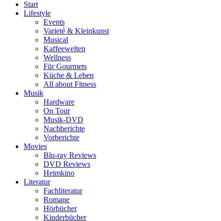
Start
Lifestyle
Events
Varieté & Kleinkunst
Musical
Kaffeewelten
Wellness
Für Gourmets
Küche & Leben
All about Fitness
Musik
Hardware
On Tour
Musik-DVD
Nachberichte
Vorberichte
Movies
Blu-ray Reviews
DVD Reviews
Heimkino
Literatur
Fachliteratur
Romane
Hörbücher
Kinderbücher