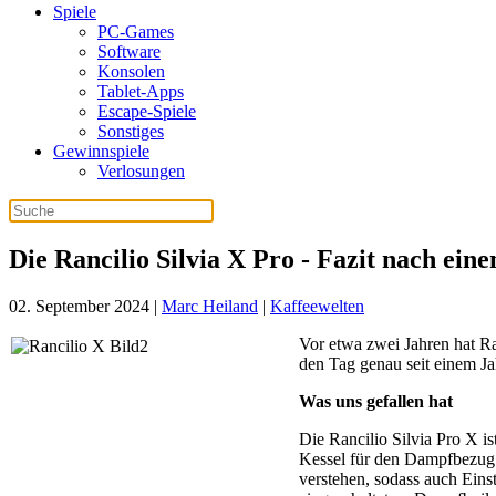
Spiele
PC-Games
Software
Konsolen
Tablet-Apps
Escape-Spiele
Sonstiges
Gewinnspiele
Verlosungen
Die Rancilio Silvia X Pro - Fazit nach ein
02. September 2024
|
Marc Heiland
|
Kaffeewelten
Vor etwa zwei Jahren hat Ra
den Tag genau seit einem Ja
Was uns gefallen hat
Die Rancilio Silvia Pro X i
Kessel für den Dampfbezug z
verstehen, sodass auch Eins