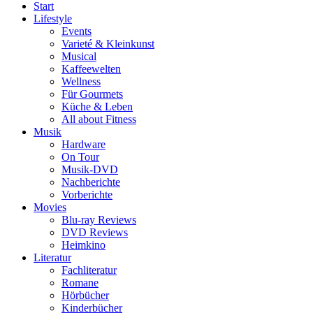
Start
Lifestyle
Events
Varieté & Kleinkunst
Musical
Kaffeewelten
Wellness
Für Gourmets
Küche & Leben
All about Fitness
Musik
Hardware
On Tour
Musik-DVD
Nachberichte
Vorberichte
Movies
Blu-ray Reviews
DVD Reviews
Heimkino
Literatur
Fachliteratur
Romane
Hörbücher
Kinderbücher