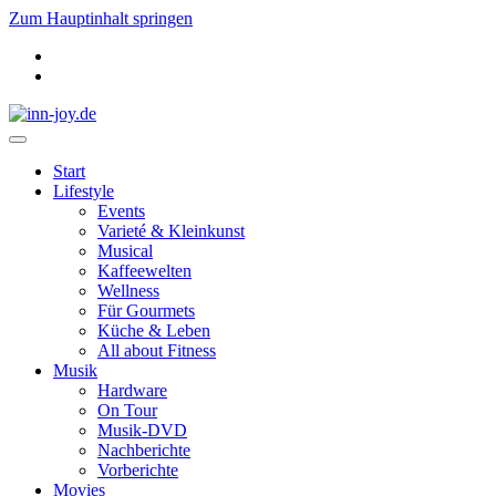
Zum Hauptinhalt springen
Start
Lifestyle
Events
Varieté & Kleinkunst
Musical
Kaffeewelten
Wellness
Für Gourmets
Küche & Leben
All about Fitness
Musik
Hardware
On Tour
Musik-DVD
Nachberichte
Vorberichte
Movies