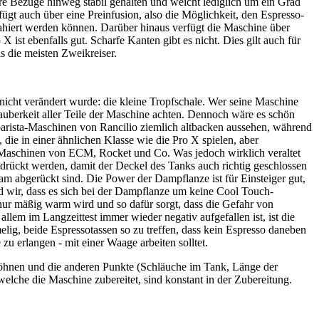
re Bezüge hinweg stabil gehalten und weicht lediglich um ein Grad
fügt auch über eine Preinfusion, also die Möglichkeit, den Espresso-
ahiert werden können. Darüber hinaus verfügt die Maschine über
 ist ebenfalls gut. Scharfe Kanten gibt es nicht. Dies gilt auch für
ls die meisten Zweikreiser.
 nicht verändert wurde: die kleine Tropfschale. Wer seine Maschine
e Sauberkeit aller Teile der Maschine achten. Dennoch wäre es schön
mbarista-Maschinen von Rancilio ziemlich altbacken aussehen, während
die in einer ähnlichen Klasse wie die Pro X spielen, aber
en Maschinen von ECM, Rocket und Co. Was jedoch wirklich veraltet
drückt werden, damit der Deckel des Tanks auch richtig geschlossen
m abgerückt sind. Die Power der Dampflanze ist für Einsteiger gut,
nd wir, dass es sich bei der Dampflanze um keine Cool Touch-
 nur mäßig warm wird und so dafür sorgt, dass die Gefahr von
lem im Langzeittest immer wieder negativ aufgefallen ist, ist die
elig, beide Espressotassen so zu treffen, dass kein Espresso daneben
zu erlangen - mit einer Waage arbeiten solltet.
öhnen und die anderen Punkte (Schläuche im Tank, Länge der
elche die Maschine zubereitet, sind konstant in der Zubereitung.