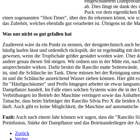
eingeschaltetem Dampfboiler
ab. Dies fängt sie dank des 
Puck vor dem eigentlichen B
einen sogenannten "Shot-Timer", über den ihr erkennen könnt, wie schn
das Zubehör, welches ebenfalls gut verarbeitet ist. Übrigens ist die M
Was uns nicht so gut gefallen hat
Zuallererst wäre da ein Punkt zu nennen, der designtechnisch auch be
häufig laufen lässt und ordentlich rückspült, der ist regelmäßig mit d
gewesen, wenn die Tropfschale größer gestaltet worden wäre. Über da
andere genau diesen Stil mögen. Wir ordnen uns in der Mitte ein, nac
ansprechender wirken. Dafür besitzt die Rancilio matte Seitenwände
ist, sind die Schläuche im Tank. Diese müssen bei der Reinigung um
ist und die Schläuche ausreichend Wasser ziehen können. Hier gibt e
für "Häufigschäumer" und Profis hingegen arbeitet sie etwas langsam
Dampflanze handelt. Im Falle eines solchen Systems wäre die in der L
Verbrühungen im Betrieb der Maschine verringert sowie das Anhaften v
Tatsache, dass beim Siebträger der Rancilio Silvia Pro X die beiden A
läuft. Auch gibt es keine Möglichkeit, die Maschine auf automatische 
Fazit:
Auch nach einem Jahr können wir sagen, dass die "Rancilio S
Preinfusion, Stärke der Dampflanze und das Beieinanderliegen der Aus
Zurück
Weiter