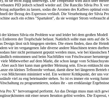
), ist sie recht zügig unterwegs. Die Temperatur wird auch über mehre
verbauten PID jedoch schnell wieder auf. Die Rancilio Silvia Pro X ver
ezug aufquellen zu lassen, sodas die Aromen des Kaffees optimal extr
ell der Bezug des Espressos verläuft. Die Verarbeitung der Silvia Pro X
aschine auch ein echtes "Spartalent", da sie weniger Strom verbraucht a
i der kleinen Silvia ein Problem war und leider bei dem großen Modell
em Entleeren der Tropfschale befasst. Natürlich sollte man stets auf di
s Design lässt sich hingegen streiten. Die einen finden, dass die Hei
hdem wir im vergangenen Jahr diverse andere Maschinen testen durften, 
, sodass hier nicht permanent geputzt werden muss, wie bei klassisch
ständlich entnommen und beim Nachfüllen von Frischwasser herunterge
s viele Mitbewerber auf dem Markt, die schon lange vom Schlauchsystea
. Aber auch hier kann man geteilter Meinung sein. Etwas enttäuscht si
anze ein kleines Teflonrohr verbaut, damit diese bei längerem Betrieb
on Milchresten minimiert wird. Ein weiterer Kritikpunkt, der uns vor al
usläufe viel zu eng beieinander stehen. So ist es immer ein wenig fumm
Abschaltung zu programmieren, sodass ihr - um erstklassige Ergebnisse 
ilvia Pro X" hervorragend performt. An das Design muss man sich gew
güsse)könnten mit einer neuen Iteration gelöst werden. Die Espressi, w