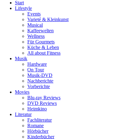
Start
Lifestyle
Events
Varieté & Kleinkunst
Musical
Kaffeewelten
Wellness
Für Gourmets
Küche & Leben
All about Fitness
Musik
Hardware
On Tour
Musik-DVD
Nachberichte
Vorberichte
Movies
Blu-ray Reviews
DVD Reviews
Heimkino
Literatur
Fachliteratur
Romane
Hörbücher
Kinderbücher