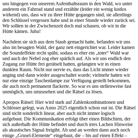
uns hingegen von unserem Aufenthaltsraum in den Wald, wo unter
anderem ein Fahrrad stand und erzählte (leider ein wenig lustlos
wirkend) uns, dass wir zu ihrer Hütte gegangen sind, sie allerdings
den Schlüssel vergessen habe und in einer Stunde wieder zurück sei.
Wir sollten in der Zwischenzeit doch mal schauen, ob wir in die
Hütte kämen. Juhu!
Nachdem sie sich aus dem Staub gemacht hatte, befanden wir uns
also im besagten Wald, der ganz nett eingerichtet war. Leider kamen
die Soundeffekte recht späht, sodass es eher ein „toter“ Wald war
und auch der Nebel zog eher spärlich auf. Als wir uns endlich den
Zugang zur Hütte frei gerätselt hatten, gelangten wir in einen
dunklen Raum. Nicht nur nervte es, dass das Licht immer wieder
anging und dann wieder ausgeschaltet wurde; vielmehr hatten wir
nur eine einzige Taschenlampe zur Verfügung gestellt bekommen,
die auch noch permanent flackerte. So war es uns stellenweise fast
unmöglich, uns umzusehen und die Rätsel zu lösen.
Apropos Rätsel: Hier wird stark auf Zahlenkombinationen und
Schlösser gelegt, was Anno 2025 eigentlich schon out ist. Die Rätsel
sind nicht sonderlich linear, aber auch nicht immer logisch
aufgebaut. Die Kommunikation erfolgt über einen Bildschirm, der
sich außerhalb der Hütte befindet und durch irres Lachen Hinweise
als akustisches Signal freigibt. Ab und an werden dann auch noch
einige „Grusel-Elemente“ eingebaut, die – bis auf einen Effekt –