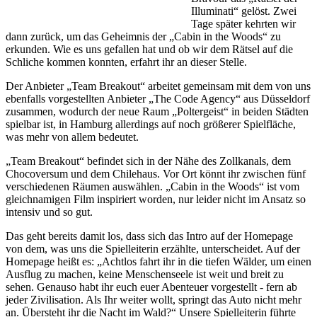
Illuminati“ gelöst. Zwei
Tage später kehrten wir
dann zurück, um das Geheimnis der „Cabin in the Woods“ zu
erkunden. Wie es uns gefallen hat und ob wir dem Rätsel auf die
Schliche kommen konnten, erfahrt ihr an dieser Stelle.
Der Anbieter „Team Breakout“ arbeitet gemeinsam mit dem von uns
ebenfalls vorgestellten Anbieter „The Code Agency“ aus Düsseldorf
zusammen, wodurch der neue Raum „Poltergeist“ in beiden Städten
spielbar ist, in Hamburg allerdings auf noch größerer Spielfläche,
was mehr von allem bedeutet.
„Team Breakout“ befindet sich in der Nähe des Zollkanals, dem
Chocoversum und dem Chilehaus. Vor Ort könnt ihr zwischen fünf
verschiedenen Räumen auswählen. „Cabin in the Woods“ ist vom
gleichnamigen Film inspiriert worden, nur leider nicht im Ansatz so
intensiv und so gut.
Das geht bereits damit los, dass sich das Intro auf der Homepage
von dem, was uns die Spielleiterin erzählte, unterscheidet. Auf der
Homepage heißt es: „Achtlos fahrt ihr in die tiefen Wälder, um einen
Ausflug zu machen, keine Menschenseele ist weit und breit zu
sehen. Genauso habt ihr euch euer Abenteuer vorgestellt - fern ab
jeder Zivilisation. Als Ihr weiter wollt, springt das Auto nicht mehr
an. Übersteht ihr die Nacht im Wald?“ Unsere Spielleiterin führte