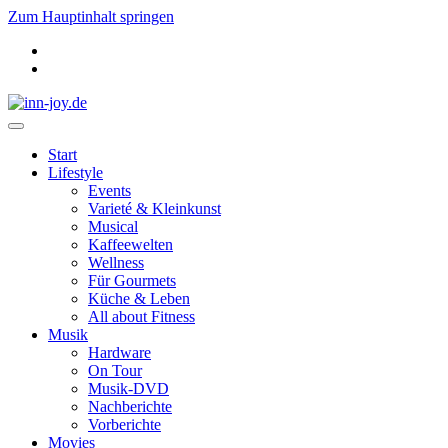
Zum Hauptinhalt springen
Start
Lifestyle
Events
Varieté & Kleinkunst
Musical
Kaffeewelten
Wellness
Für Gourmets
Küche & Leben
All about Fitness
Musik
Hardware
On Tour
Musik-DVD
Nachberichte
Vorberichte
Movies