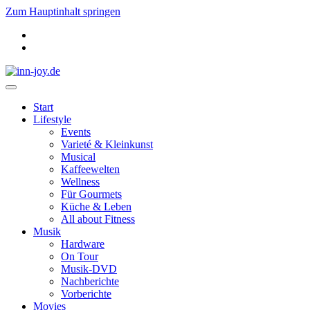
Zum Hauptinhalt springen
Start
Lifestyle
Events
Varieté & Kleinkunst
Musical
Kaffeewelten
Wellness
Für Gourmets
Küche & Leben
All about Fitness
Musik
Hardware
On Tour
Musik-DVD
Nachberichte
Vorberichte
Movies