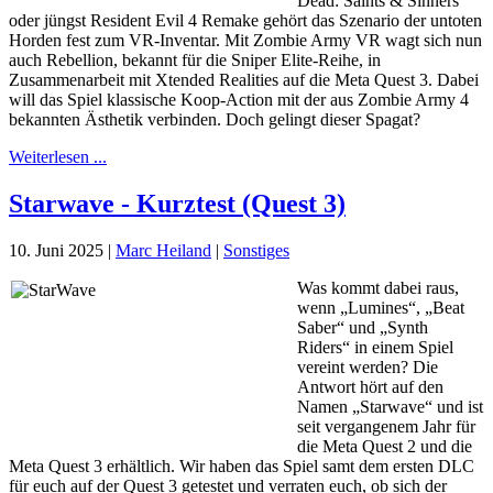
Dead: Saints & Sinners
oder jüngst Resident Evil 4 Remake gehört das Szenario der untoten
Horden fest zum VR-Inventar. Mit Zombie Army VR wagt sich nun
auch Rebellion, bekannt für die Sniper Elite-Reihe, in
Zusammenarbeit mit Xtended Realities auf die Meta Quest 3. Dabei
will das Spiel klassische Koop-Action mit der aus Zombie Army 4
bekannten Ästhetik verbinden. Doch gelingt dieser Spagat?
Weiterlesen ...
Starwave - Kurztest (Quest 3)
10. Juni 2025
|
Marc Heiland
|
Sonstiges
Was kommt dabei raus,
wenn „Lumines“, „Beat
Saber“ und „Synth
Riders“ in einem Spiel
vereint werden? Die
Antwort hört auf den
Namen „Starwave“ und ist
seit vergangenem Jahr für
die Meta Quest 2 und die
Meta Quest 3 erhältlich. Wir haben das Spiel samt dem ersten DLC
für euch auf der Quest 3 getestet und verraten euch, ob sich der