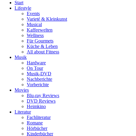
Start
Lifestyle
Events
Varieté & Kleinkunst
Musical
Kaffeewelten
Wellness
Für Gourmets
Küche & Leben
All about Fitness
Musik
Hardware
On Tour
Musik-DVD
Nachberichte
Vorberichte
Movies
Blu-ray Reviews
DVD Reviews
Heimkino
Literatur
Fachliteratur
Romane
Hörbücher
Kinderbücher