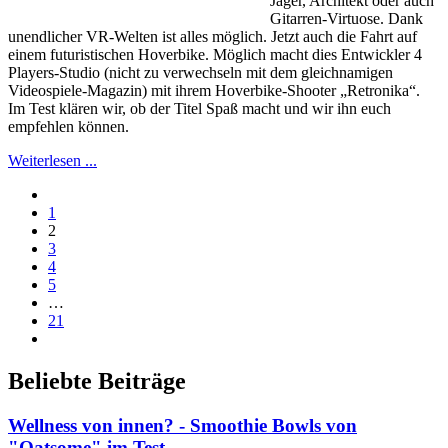
Jäger, Architekt oder auch
Gitarren-Virtuose. Dank
unendlicher VR-Welten ist alles möglich. Jetzt auch die Fahrt auf
einem futuristischen Hoverbike. Möglich macht dies Entwickler 4
Players-Studio (nicht zu verwechseln mit dem gleichnamigen
Videospiele-Magazin) mit ihrem Hoverbike-Shooter „Retronika“.
Im Test klären wir, ob der Titel Spaß macht und wir ihn euch
empfehlen können.
Weiterlesen ...
1
2
3
4
5
…
21
Beliebte Beiträge
Wellness von innen? - Smoothie Bowls von
"Oatsome" im Test