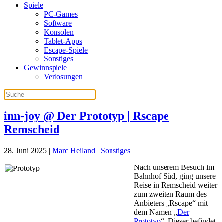
Spiele
PC-Games
Software
Konsolen
Tablet-Apps
Escape-Spiele
Sonstiges
Gewinnspiele
Verlosungen
inn-joy @ Der Prototyp | Rscape
Remscheid
28. Juni 2025
|
Marc Heiland
|
Sonstiges
Nach unserem Besuch im
Bahnhof Süd, ging unsere
Reise in Remscheid weiter
zum zweiten Raum des
Anbieters „Rscape“ mit
dem Namen „
Der
Prototyp
“. Dieser befindet