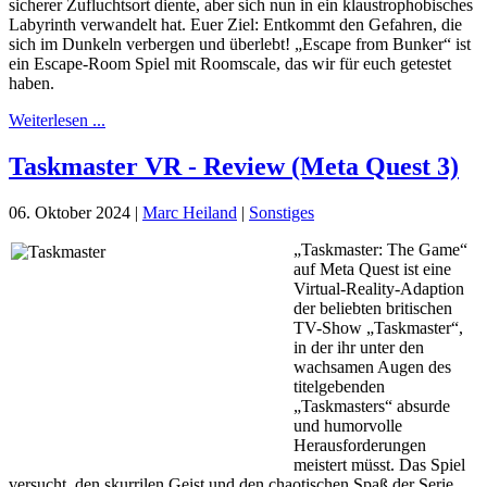
sicherer Zufluchtsort diente, aber sich nun in ein klaustrophobisches
Labyrinth verwandelt hat. Euer Ziel: Entkommt den Gefahren, die
sich im Dunkeln verbergen und überlebt! „Escape from Bunker“ ist
ein Escape-Room Spiel mit Roomscale, das wir für euch getestet
haben.
Weiterlesen ...
Taskmaster VR - Review (Meta Quest 3)
06. Oktober 2024
|
Marc Heiland
|
Sonstiges
„Taskmaster: The Game“
auf Meta Quest ist eine
Virtual-Reality-Adaption
der beliebten britischen
TV-Show „Taskmaster“,
in der ihr unter den
wachsamen Augen des
titelgebenden
„Taskmasters“ absurde
und humorvolle
Herausforderungen
meistert müsst. Das Spiel
versucht, den skurrilen Geist und den chaotischen Spaß der Serie