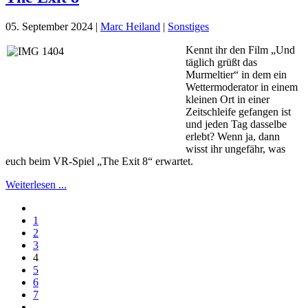
05. September 2024
|
Marc Heiland
|
Sonstiges
Kennt ihr den Film „Und
täglich grüßt das
Murmeltier“ in dem ein
Wettermoderator in einem
kleinen Ort in einer
Zeitschleife gefangen ist
und jeden Tag dasselbe
erlebt? Wenn ja, dann
wisst ihr ungefähr, was
euch beim VR-Spiel „The Exit 8“ erwartet.
Weiterlesen ...
1
2
3
4
5
6
7
…