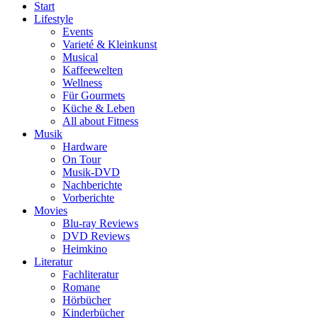
Start
Lifestyle
Events
Varieté & Kleinkunst
Musical
Kaffeewelten
Wellness
Für Gourmets
Küche & Leben
All about Fitness
Musik
Hardware
On Tour
Musik-DVD
Nachberichte
Vorberichte
Movies
Blu-ray Reviews
DVD Reviews
Heimkino
Literatur
Fachliteratur
Romane
Hörbücher
Kinderbücher