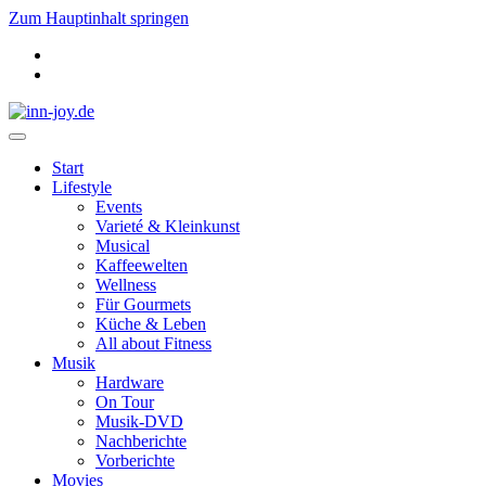
Zum Hauptinhalt springen
Start
Lifestyle
Events
Varieté & Kleinkunst
Musical
Kaffeewelten
Wellness
Für Gourmets
Küche & Leben
All about Fitness
Musik
Hardware
On Tour
Musik-DVD
Nachberichte
Vorberichte
Movies