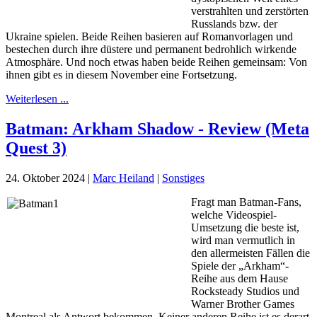
verstrahlten und zerstörten
Russlands bzw. der
Ukraine spielen. Beide Reihen basieren auf Romanvorlagen und
bestechen durch ihre düstere und permanent bedrohlich wirkende
Atmosphäre. Und noch etwas haben beide Reihen gemeinsam: Von
ihnen gibt es in diesem November eine Fortsetzung.
Weiterlesen ...
Batman: Arkham Shadow - Review (Meta
Quest 3)
24. Oktober 2024
|
Marc Heiland
|
Sonstiges
Fragt man Batman-Fans,
welche Videospiel-
Umsetzung die beste ist,
wird man vermutlich in
den allermeisten Fällen die
Spiele der „Arkham“-
Reihe aus dem Hause
Rocksteady Studios und
Warner Brother Games
Montreal als Antwort bekommen. Keiner anderen Reihe ist es derart