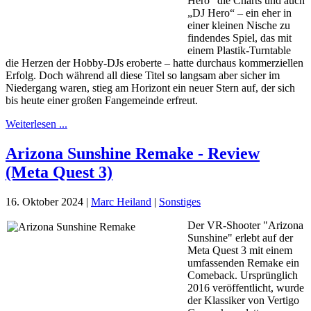
Hero“ die Charts und auch
„DJ Hero“ – ein eher in
einer kleinen Nische zu
findendes Spiel, das mit
einem Plastik-Turntable
die Herzen der Hobby-DJs eroberte – hatte durchaus kommerziellen
Erfolg. Doch während all diese Titel so langsam aber sicher im
Niedergang waren, stieg am Horizont ein neuer Stern auf, der sich
bis heute einer großen Fangemeinde erfreut.
Weiterlesen ...
Arizona Sunshine Remake - Review
(Meta Quest 3)
16. Oktober 2024
|
Marc Heiland
|
Sonstiges
Der VR-Shooter "Arizona
Sunshine" erlebt auf der
Meta Quest 3 mit einem
umfassenden Remake ein
Comeback. Ursprünglich
2016 veröffentlicht, wurde
der Klassiker von Vertigo