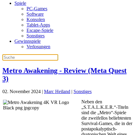
Spiele
PC-Games
Software
Konsolen
Tablet-Apps
Escape-Spiele
Sonstiges
Gewinnspiele
Verlosungen
Metro Awakening - Review (Meta Quest
3)
02. November 2024
|
Marc Heiland
|
Sonstiges
Neben den
„S.T.A.L.K.E.R.“-Titeln
sind die „Metro“-Spiele
die zweifellos beliebtesten
Survival-Games, die in der
postapokalyptisch-
dystopischen Welt eines